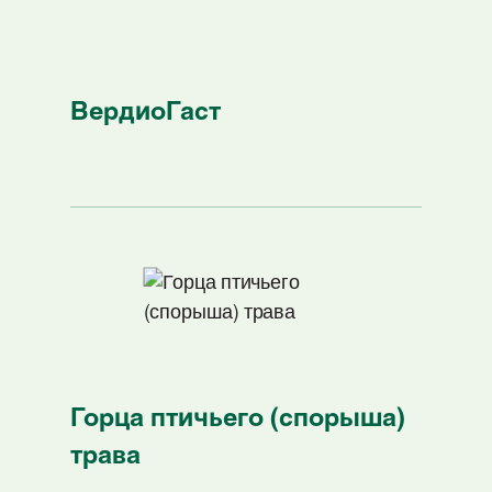
ВердиоГаст
Горца птичьего (спорыша)
трава