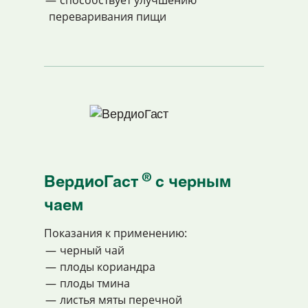
способствует улучшению
переваривания пищи
®
BердиоГаст
с чeрным
чаем
Показания к применению:
черный чай
плоды кориандра
плоды тмина
листья мяты перечной